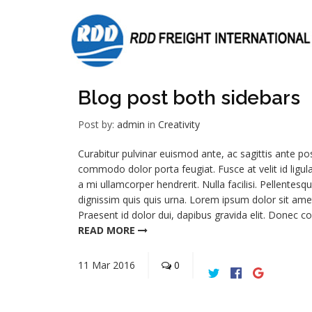
Blog post both sidebars
Post by:
admin
in
Creativity
Curabitur pulvinar euismod ante, ac sagittis ante po
commodo dolor porta feugiat. Fusce at velit id ligul
a mi ullamcorper hendrerit. Nulla facilisi. Pellent
dignissim quis quis urna. Lorem ipsum dolor sit amet,
Praesent id dolor dui, dapibus gravida elit. Donec c
READ MORE
11
Mar
2016
0