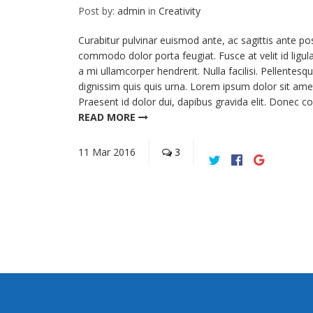
Post by:
admin
in
Creativity
Curabitur pulvinar euismod ante, ac sagittis ante po
commodo dolor porta feugiat. Fusce at velit id ligul
a mi ullamcorper hendrerit. Nulla facilisi. Pellent
dignissim quis quis urna. Lorem ipsum dolor sit amet,
Praesent id dolor dui, dapibus gravida elit. Donec c
READ MORE
11
Mar
2016
3